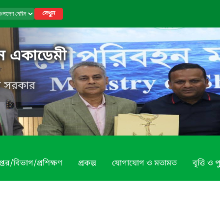
দেখুন
িন একাডেমী
েশ সরকার
প্তর/বিভাগ/প্রশিক্ষণ
প্রকল্প
যোগাযোগ ও মতামত
বৃত্তি ও প