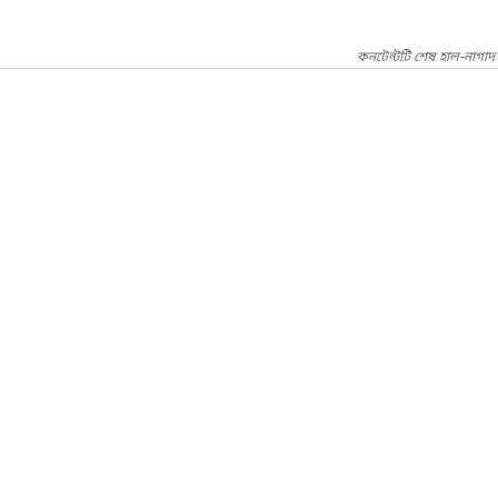
কনটেন্টটি শেষ হাল-নাগা