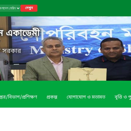
দেখুন
িন একাডেমী
েশ সরকার
প্তর/বিভাগ/প্রশিক্ষণ
প্রকল্প
যোগাযোগ ও মতামত
বৃত্তি ও প