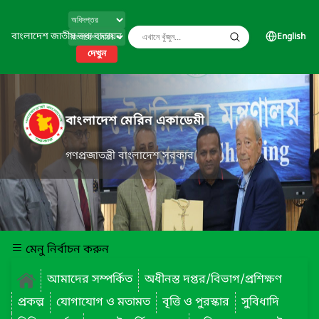
বাংলাদেশ জাতীয় তথ্য বাতায়ন
English
দেখুন
বাংলাদেশ মেরিন একাডেমী
গণপ্রজাতন্ত্রী বাংলাদেশ সরকার
মেনু নির্বাচন করুন
আমাদের সম্পর্কিত
অধীনস্ত দপ্তর/বিভাগ/প্রশিক্ষণ
প্রকল্প
যোগাযোগ ও মতামত
বৃত্তি ও পুরস্কার
সুবিধাদি