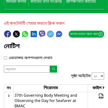
মিডিয়া কর্নার
ক্যাডেট ভর্তি সংক্রান্ত
প্রশিক্ষণরত ক্যাডেট
এই কনটেন্টটি শেয়ার করতে ক্লিক করুন
আপনার মতামত প্রদান করুন
নোটিশ
এডভান্সড অপশনগুলো দেখান
পৃষ্ঠা আইটেম
নং
শিরোনাম
ফাইল সমূ
১
37th Governing Body Meeting and
Observing the Day for Seafarer at
BMAC