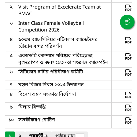
২
Visit Program of Excelerate Team at
BMAC
৩
Inter Class Female Volleyball
Competition-2026
৪
৬০তম ব্যাচ সিনিয়র নটিক্যাল ক্যাডেটদের
চট্টগ্রাম বন্দর পরিদর্শন
৫
একাডেমি ক্যাম্পাস পরিষ্কার পরিচ্ছন্নতা,
বৃক্ষরোপণ ও জনসচেতনতা সংক্রান্ত ক্যাম্পেইন
৬
সিটিজেন চার্টার পরিবীক্ষণ কমিটি
৭
মহান বিজয় দিবস ২০২৫ উদযাপন
৮
বিদেশ ভ্রমণ সংক্রান্ত নির্দেশনা
৯
নিলাম বিজ্ঞপ্তি
১০
সতর্কীকরণ নোটিশ
১
২
পরবর্তী
🡲
পৃষ্ঠায় যান