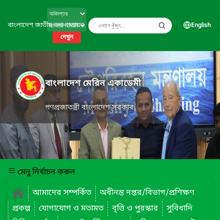
বাংলাদেশ জাতীয় তথ্য বাতায়ন
English
দেখুন
বাংলাদেশ মেরিন একাডেমী
গণপ্রজাতন্ত্রী বাংলাদেশ সরকার
মেনু নির্বাচন করুন
আমাদের সম্পর্কিত
অধীনস্ত দপ্তর/বিভাগ/প্রশিক্ষণ
প্রকল্প
যোগাযোগ ও মতামত
বৃত্তি ও পুরস্কার
সুবিধাদি