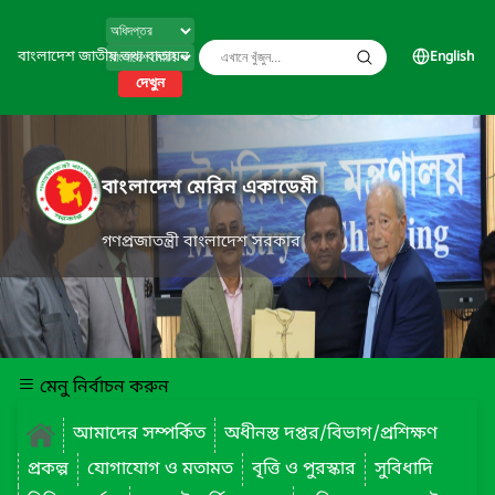
বাংলাদেশ জাতীয় তথ্য বাতায়ন
English
দেখুন
বাংলাদেশ মেরিন একাডেমী
গণপ্রজাতন্ত্রী বাংলাদেশ সরকার
মেনু নির্বাচন করুন
আমাদের সম্পর্কিত
অধীনস্ত দপ্তর/বিভাগ/প্রশিক্ষণ
প্রকল্প
যোগাযোগ ও মতামত
বৃত্তি ও পুরস্কার
সুবিধাদি