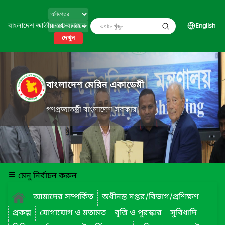
বাংলাদেশ জাতীয় তথ্য বাতায়ন
English
দেখুন
বাংলাদেশ মেরিন একাডেমী
গণপ্রজাতন্ত্রী বাংলাদেশ সরকার
মেনু নির্বাচন করুন
আমাদের সম্পর্কিত
অধীনস্ত দপ্তর/বিভাগ/প্রশিক্ষণ
প্রকল্প
যোগাযোগ ও মতামত
বৃত্তি ও পুরস্কার
সুবিধাদি