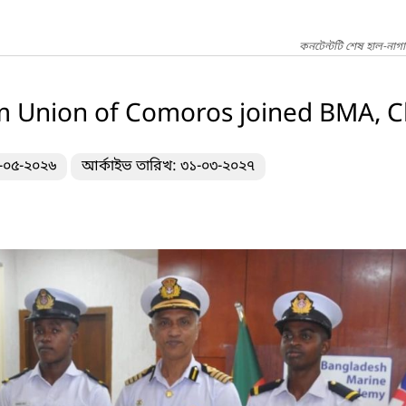
কনটেন্টটি শেষ হাল-নাগ
om Union of Comoros joined BMA, 
৭-০৫-২০২৬
আর্কাইভ তারিখ: ৩১-০৩-২০২৭