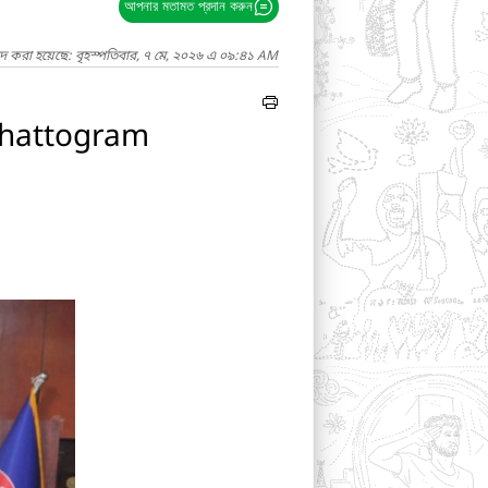
আপনার মতামত প্রদান করুন
াদ করা হয়েছে: বৃহস্পতিবার, ৭ মে, ২০২৬ এ ০৯:৪১ AM
Chattogram