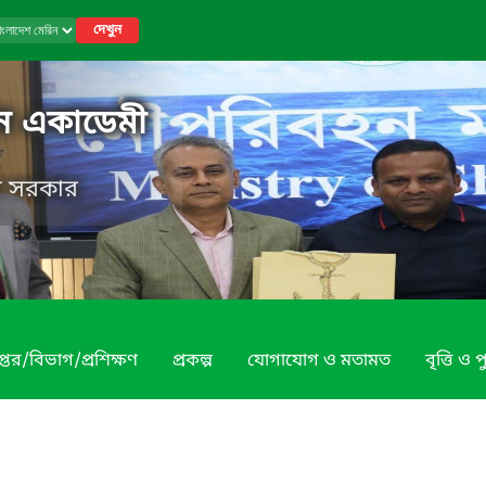
দেখুন
িন একাডেমী
েশ সরকার
প্তর/বিভাগ/প্রশিক্ষণ
প্রকল্প
যোগাযোগ ও মতামত
বৃত্তি ও প